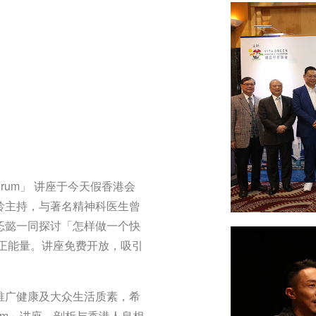
Forum」 讲座于今天假香港会
龄主持，与著名精神科医生曾
忞懿一同探讨「怎样做一个快
正能量。讲座免费开放，吸引
推广健康及大众生活质素，希
Forum」讲座，剖析与香港人息相